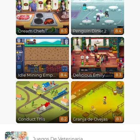
Dream Chefs
Penguin Diner 2
8.5
8.4
Idle Mining Empire
Delicious Emily New Beginning
8.4
8.3
Conduct This
Granja de Ovejas
8.2
8.1
Juegos De Veterinaria