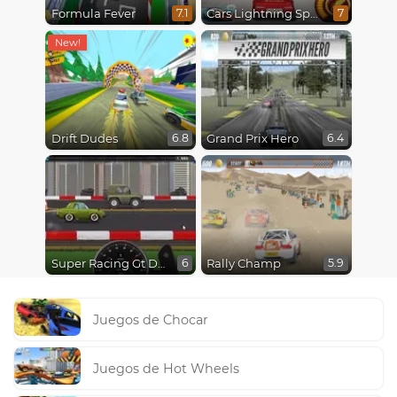
Formula Fever
Cars Lightning Speed
7.1
7
Drift Dudes
Grand Prix Hero
6.8
6.4
Super Racing Gt Drag Pro
Rally Champ
6
5.9
Juegos de Chocar
Juegos de Hot Wheels