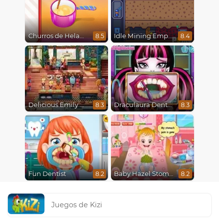
Churros de Helado
Idle Mining Empire
8.5
8.4
Delicious Emily New Beginning
Draculaura Dentist
8.3
8.3
Fun Dentist
Baby Hazel Stomach Care
8.2
8.2
Juegos de Kizi