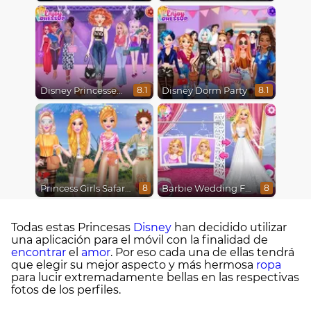
Disney Princesses Runway Show
Disney Dorm Party
8.1
8.1
Princess Girls Safari Trip
Barbie Wedding Fun
8
8
Todas estas Princesas
Disney
han decidido utilizar
una aplicación para el móvil con la finalidad de
encontrar
el
amor
. Por eso cada una de ellas tendrá
que elegir su mejor aspecto y más hermosa
ropa
para lucir extremadamente bellas en las respectivas
fotos de los perfiles.