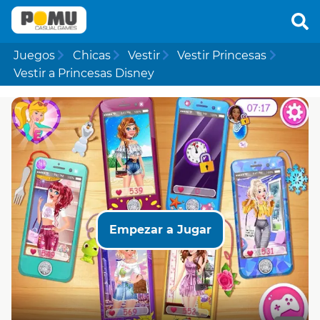
Juegos
Chicas
Vestir
Vestir Princesas
Vestir a Princesas Disney
Empezar a Jugar