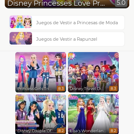
Disney Princesses Love Profile
5.0
Juegos de Vestir a Princesas de Moda
Juegos de Vestir a Rapunzel
Princess Girls Trip To Aspen
Disney Travel Diaries: City Break
8.3
8.3
Disney Couple Of The Year
Elsa's Wonderland Wedding
8.2
8.2