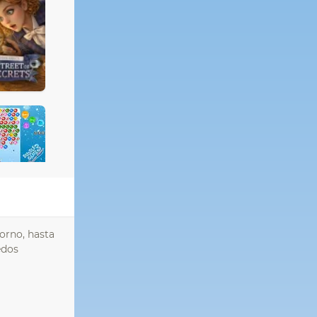
orno, hasta
edos