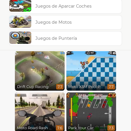
Juegos de Aparcar Coches
Juegos de Motos
Juegos de Puntería
Drift Cup Racing
Moto X3M Pool Party
7.7
7.7
Moto Road Rash 3D
Park Your Car
7.6
7.3