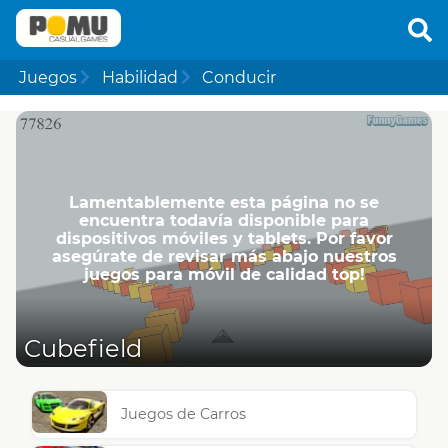
Juegos
Habilidad
Conducir
Lamentablemente esta página no se
encuentra todavía disponible para
dispositivos móviles y tablets. Por favor
asegúrate de revisar más abajo nuestros
juegos para móvil de calidad top!
Cubefield
Juegos de Carros