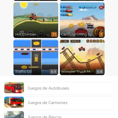
Hill Climber
Cars Lightning Speed
7.1
7
Traffic Go
Monster Truck Madness
6.9
6.8
Juegos de Autobuses
Juegos de Camiones
Juegos de Barcos