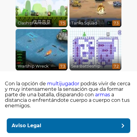
Clash of Armour
Tanks Squad
7.5
7.3
Warship Wreck
Sea Battleship
7.3
7.2
Con la opción de
multijugador
podrás vivir de cerca
y muy intensamente la sensación que da formar
parte de una batalla, disparando con
armas
a
distancia o enfrentándote cuerpo a cuerpo con tus
enemigos.
Aviso Legal