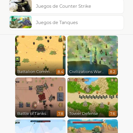
Juegos de Counter Strike
Juegos de Tanques
Battalion Commander
Civilizations Wars Master Edition
8.4
8.2
Battle of Tanks
Tower Defense
7.8
7.6