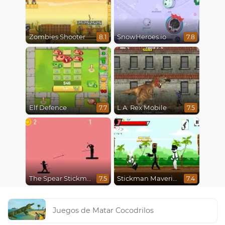
Zombies Shooter
SnowHeroes.io
8.1
7.8
Elf Defence
L.A. Rex Mobile
7.7
7.5
The Spear Stickman
Stickman Maverick: Bad Boys Killer
7.5
7.4
Juegos de Matar Cocodrilos