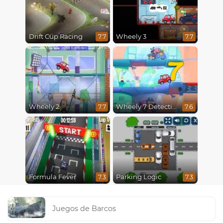
Drift Cup Racing
Wheely 3
7.7
7.7
7
Wheely 2
Wheely 7 Detective
7.7
7.6
Formula Fever
Parking Logic
7.3
7.3
Juegos de Barcos