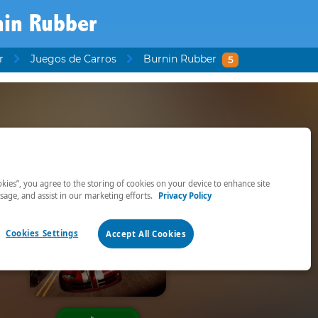
nin Rubber
r
Juegos de Carros
Burnin Rubber
5