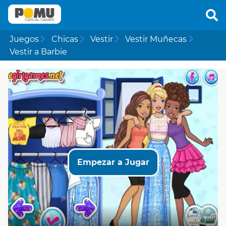
Juegos
Chicas
Vestir
Vestir Muñecas
Vestir a Barbie
Empezar a Jugar