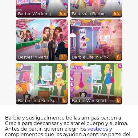
Barbie Wedding Fun
Bridezilla Barbie
8.3
8.2
Besties in Paris
Barbie Life in Pink
8.1
8
Barbie and Ken Spring City Break
Barbie Weekend Outfit
8
8
Barbie y sus igualmente bellas amigas parten a
Grecia para descansar y aclarar el cuerpo y el alma.
Antes de partir, quieren elegir los
vestidos
y
complementos que las ayuden a sentirse parte del