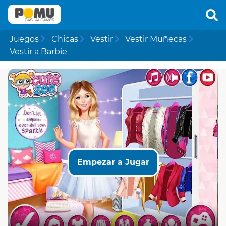
Juegos
Chicas
Vestir
Vestir Muñecas
Vestir a Barbie
Empezar a Jugar