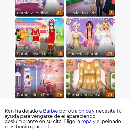
Barbie Wedding Fun
Besties in Paris
8.1
8
Barbie Loves Her Job
Bridezilla Barbie
8
7.9
Barbie Life in Pink
Barbie and Ken a Perfect Christmas
7.9
7.8
Ken ha dejado a
Barbie
por otra
chica
y necesita tu
ayuda para vengarse de él apareciendo
deslumbrante en su cita. Elige la
ropa
y el peinado
más bonito para ella.