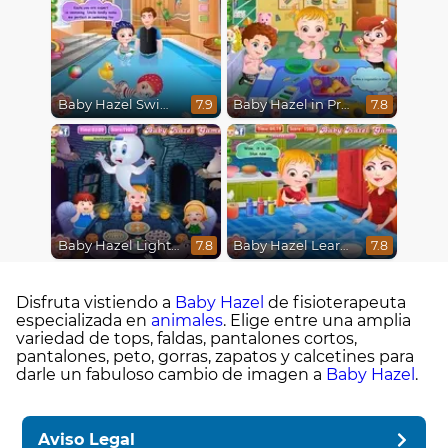
Baby Hazel Swimming
Baby Hazel in Preschool
7.9
7.8
Baby Hazel Lighthouse Adventure
Baby Hazel Learns Colors
7.8
7.8
Disfruta vistiendo a
Baby Hazel
de fisioterapeuta
especializada en
animales
. Elige entre una amplia
variedad de tops, faldas, pantalones cortos,
pantalones, peto, gorras, zapatos y calcetines para
darle un fabuloso cambio de imagen a
Baby Hazel
.
Aviso Legal