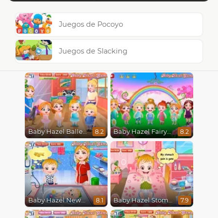
Juegos de Pocoyo
Juegos de Slacking
Baby Hazel Ballerina Dance
Baby Hazel Fairyland Ballet
8.2
8.2
Baby Hazel Newborn Vaccination
Baby Hazel Stomach Care
8.1
7.9