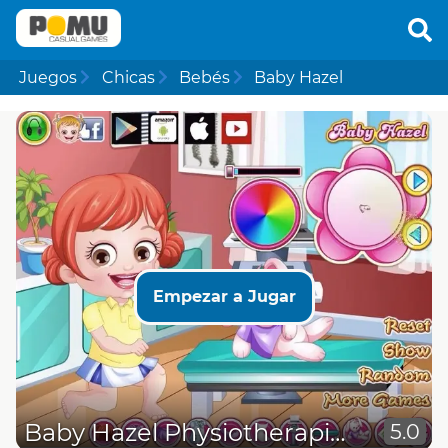
Juegos
Chicas
Bebés
Baby Hazel
Empezar a Jugar
Baby Hazel Physiotherapist Dressup
5.0