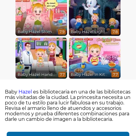
Baby Hazel Stomach Care
Baby Hazel Lighthouse Adventure
7.9
7.8
Baby Hazel Hand Fracture
Baby Hazel In Kitchen
7.7
7.7
Baby
Hazel
es bibliotecaria en una de las bibliotecas
más visitadas de la ciudad. La princesita necesita un
poco de tu estilo para lucir fabulosa en su trabajo.
Revisa el armario lleno de atuendos y accesorios
modernos y prueba diferentes combinaciones para
darle un cambio de imagen a la bibliotecaria.