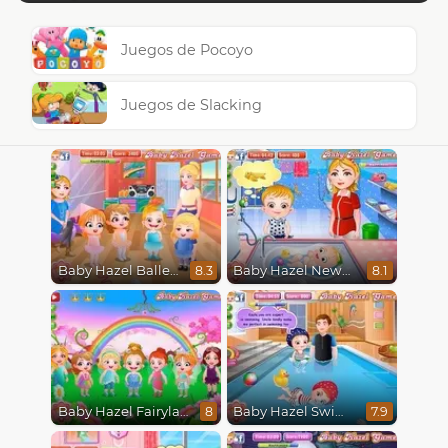
Juegos de Pocoyo
Juegos de Slacking
Baby Hazel Ballerina Dance
Baby Hazel Newborn Vaccination
8.3
8.1
Baby Hazel Fairyland Ballet
Baby Hazel Swimming
8
7.9