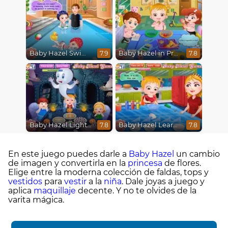
Baby Hazel Swimming
Baby Hazel in Preschool
7.9
7.8
Baby Hazel Lighthouse Adventure
Baby Hazel Learns Colors
7.8
7.8
En este juego puedes darle a
Baby Hazel
un cambio
de imagen y convertirla en la
princesa
de flores.
Elige entre la moderna colección de faldas, tops y
vestidos
para
vestir
a la
niña
. Dale joyas a juego y
aplica
maquillaje
decente. Y no te olvides de la
varita mágica.