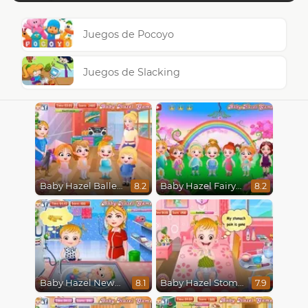
Juegos de Pocoyo
Juegos de Slacking
Baby Hazel Ballerina Dance
Baby Hazel Fairyland Ballet
8.2
8.2
Baby Hazel Newborn Vaccination
Baby Hazel Stomach Care
8.1
7.9