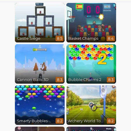
Castle Siege
Basket Champs
8.5
8.4
2
Cannon Balls 3D
Bubble Charms 2
8.3
8.3
Smarty Bubbles X-Mas Edition
Archery World Tour
8.2
8.2