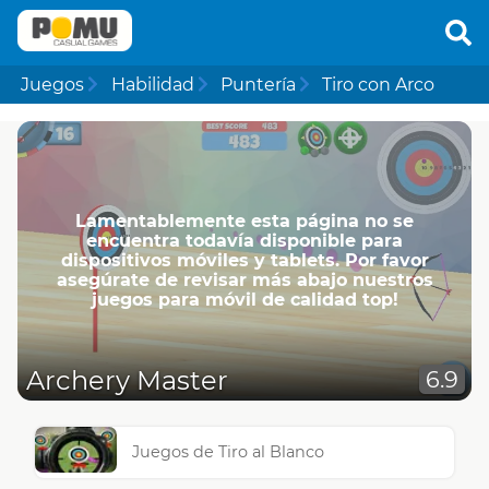
Juegos
Habilidad
Puntería
Tiro con Arco
Lamentablemente esta página no se
encuentra todavía disponible para
dispositivos móviles y tablets. Por favor
asegúrate de revisar más abajo nuestros
juegos para móvil de calidad top!
Archery Master
6.9
Juegos de Tiro al Blanco