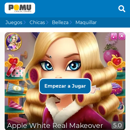
Juegos
Chicas
Belleza
Maquillar
Empezar a Jugar
Apple White Real Makeover
5.0