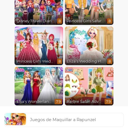
Disney Travel Diaries: City Break
Princess Girls Safari Trip
8
8
Princess Girls Wedding Trip
Eliza's Wedding Planner
8
8
Elsa's Wonderland Wedding
Barbie Safari Adventure
7.9
7.9
Juegos de Maquillar a Rapunzel