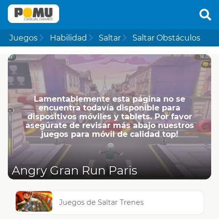
Juegos
Habilidad
Saltar
Saltar Obstáculos
Lamentablemente esta página no se
encuentra todavía disponible para
dispositivos móviles y tablets. Por favor
asegúrate de revisar más abajo nuestros
juegos para móvil de calidad top!
Angry Gran Run Paris
Juegos de Saltar Trenes