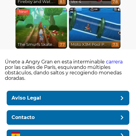
Fireboy and Watergirl 5 : Elements
Vex 4
8.1
7.8
The Smurfs Skate Rush
Moto X3M Pool Party
7.7
7.3
Únete a Angry Gran en esta interminable
carrera
por las calles de París, esquivando múltiples
obstáculos, dando saltos y recogiendo monedas
doradas.
Aviso Legal
Contacto