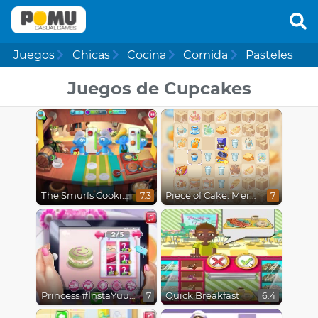
Juegos
Chicas
Cocina
Comida
Pasteles
Juegos de Cupcakes
The Smurfs Cooking
Piece of Cake: Merge & Bake
7.3
7
Princess #InstaYuuum Macarons & Flowers
Quick Breakfast
7
6.4