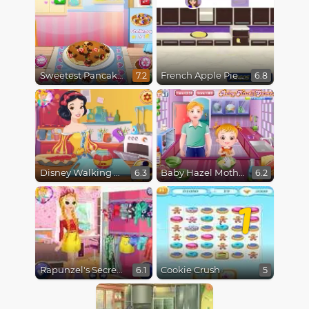
Sweetest Pancake Challenge
French Apple Pie Vegan
7.2
6.8
Disney Walking Tour
Baby Hazel Mothers Day
6.3
6.2
1
Rapunzel's Secret Garden
Cookie Crush
6.1
5