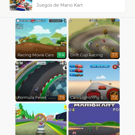
Juegos de Mario Kart
Racing Movie Cars
Drift Cup Racing
9.4
7.7
Formula Fever
Cars Lightning Speed
7.5
7.2