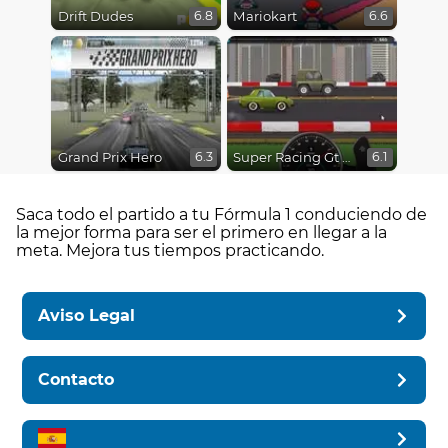
Drift Dudes
Mariokart
6.8
6.6
Grand Prix Hero
Super Racing Gt Drag Pro
6.3
6.1
Saca todo el partido a tu Fórmula 1 conduciendo de
la mejor forma para ser el primero en llegar a la
meta. Mejora tus tiempos practicando.
Aviso Legal
Contacto