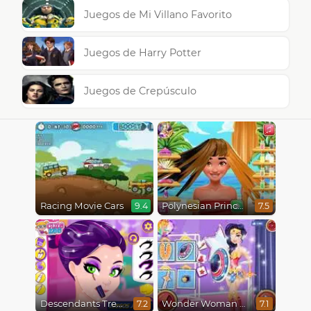
Juegos de Mi Villano Favorito
Juegos de Harry Potter
Juegos de Crepúsculo
Racing Movie Cars
Polynesian Princess Real Haircuts
9.4
7.5
Descendants Trendsetters
Wonder Woman Fashion Event
7.2
7.1