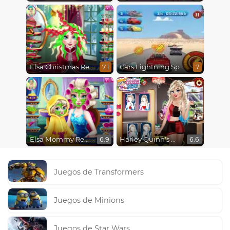
Elsa Christmas Real Haircuts
Cars Lightning Speed
7.1
7
Elsa Mommy Real Makeover
Harley Quinn's Modern Makeover
6.9
6.6
Juegos de Transformers
Juegos de Minions
Juegos de Star Wars