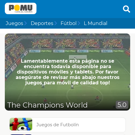
Juegos
Deportes
Fútbol
L Mundial
Lamentablemente esta página no se
encuentra todavía disponible para
dispositivos móviles y tablets. Por favor
asegúrate de revisar más abajo nuestros
juegos para móvil de calidad top!
The Champions World
5.0
Juegos de Futbolín