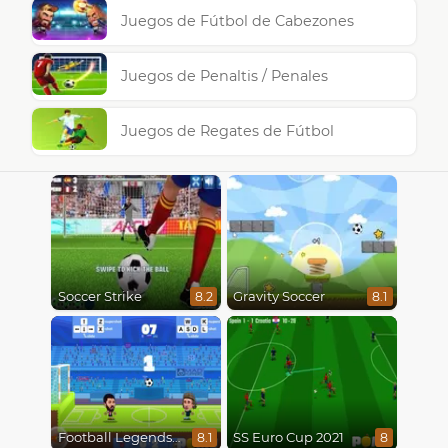
Juegos de Fútbol de Cabezones
Juegos de Penaltis / Penales
Juegos de Regates de Fútbol
Soccer Strike
Gravity Soccer
8.2
8.1
Football Legends 2021
SS Euro Cup 2021
8.1
8