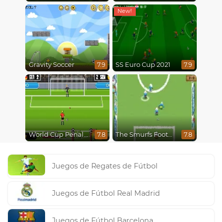
Gravity Soccer
SS Euro Cup 2021
7.9
7.9
World Cup Penalty 2018
The Smurfs Football Match
7.8
7.8
Juegos de Regates de Fútbol
Juegos de Fútbol Real Madrid
Juegos de Fútbol Barcelona