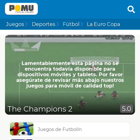
Juegos
Deportes
Fútbol
La Euro Copa
Lamentablemente esta página no se
encuentra todavía disponible para
dispositivos móviles y tablets. Por favor
asegúrate de revisar más abajo nuestros
juegos para móvil de calidad top!
The Champions 2
5.0
Juegos de Futbolín