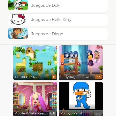
Juegos de Doki
Juegos de Hello Kitty
Juegos de Diego
Cartoon Puzzle
Ladybug First Date
8
7.3
Apple White Real Haircuts
Pocoyo Paint
6.8
6.6