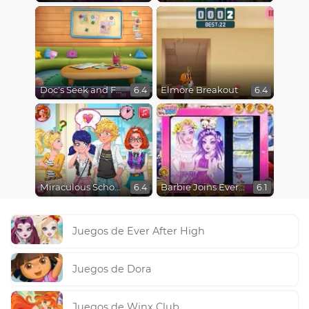
Doc's Seek and Find
Elmore Breakout
6.4
6.4
Miraculous School Kiss
Barbie Joins Ever After High
6.4
6.1
Juegos de Ever After High
Juegos de Dora
Juegos de Winx Club