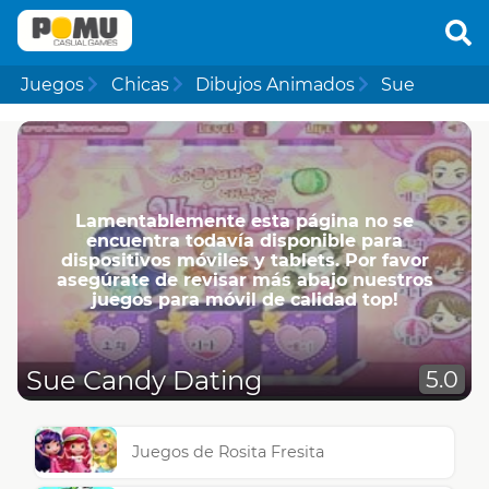
Juegos
Chicas
Dibujos Animados
Sue
Lamentablemente esta página no se
encuentra todavía disponible para
dispositivos móviles y tablets. Por favor
asegúrate de revisar más abajo nuestros
juegos para móvil de calidad top!
Sue Candy Dating
5.0
Juegos de Rosita Fresita