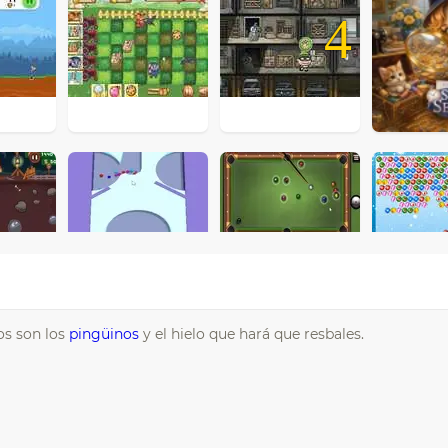
4
os son los
pingüinos
y el hielo que hará que resbales.