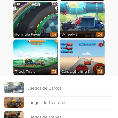
Formula Fever
Wheely 3
7.4
7.4
Truck Trials
Cars Lightning Speed
7.2
7.2
Juegos de Barcos
Juegos de Tractores
Juegos de Trenes