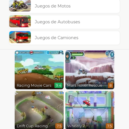
Juegos de Motos
Juegos de Autobuses
Juegos de Camiones
Racing Movie Cars
Mars Rover Rescue
9.4
8
Drift Cup Racing
Wheely 2
7.5
7.5