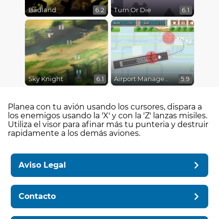
Badland
Turn Or Die
6.2
6.1
Sky Knight
Airport Management 2
6.1
5.9
Planea con tu avión usando los cursores, dispara a
los enemigos usando la 'X' y con la 'Z' lanzas misiles.
Utiliza el visor para afinar más tu punteria y destruir
rapidamente a los demás aviones.
Aviso Legal
Contacto