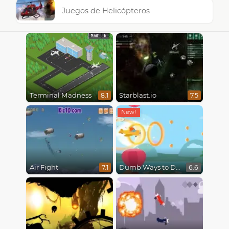
Juegos de Helicópteros
Terminal Madness
Starblast.io
8.1
7.5
Air Fight
Dumb Ways to Die 3: World Tour
7.1
6.6