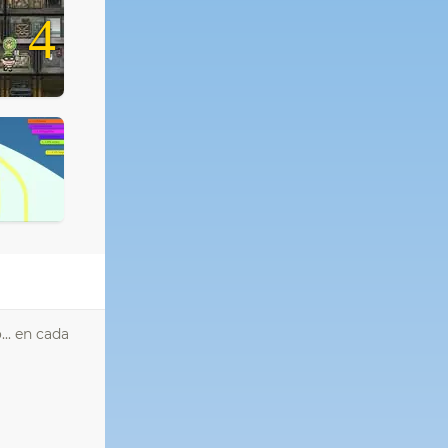
4
... en cada