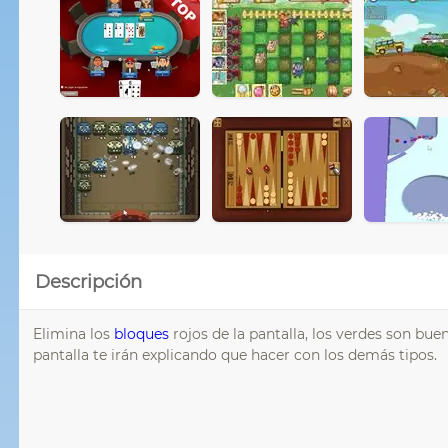
Descripción
Elimina los
bloques
rojos de la pantalla, los verdes son bue
pantalla te irán explicando que hacer con los demás tipos.