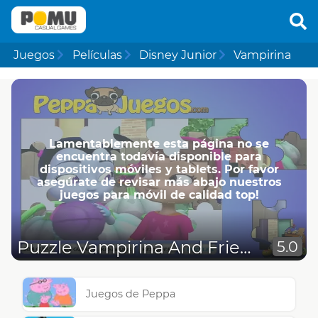
Juegos
Películas
Disney Junior
Vampirina
Lamentablemente esta página no se
encuentra todavía disponible para
dispositivos móviles y tablets. Por favor
asegúrate de revisar más abajo nuestros
juegos para móvil de calidad top!
Puzzle Vampirina And Friends
5.0
Juegos de Peppa