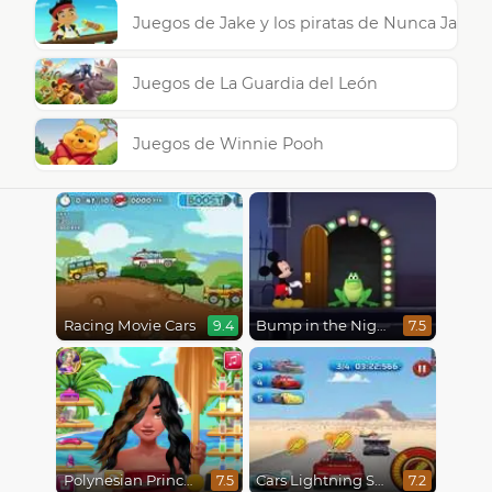
Juegos de Jake y los piratas de Nunca Jamás
Juegos de La Guardia del León
Juegos de Winnie Pooh
Racing Movie Cars
Bump in the Night
9.4
7.5
Polynesian Princess Real Haircuts
Cars Lightning Speed
7.5
7.2