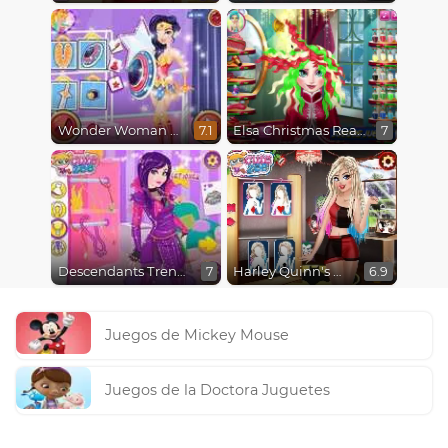
Wonder Woman Fashion Event
Elsa Christmas Real Haircuts
7.1
7
Descendants Trendsetters
Harley Quinn's Modern Makeover
7
6.9
Juegos de Mickey Mouse
Juegos de la Doctora Juguetes