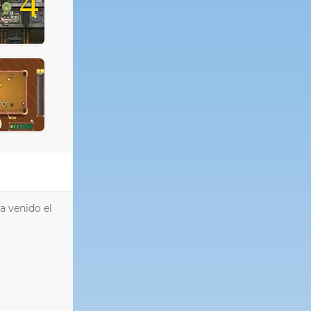
4
ha venido el