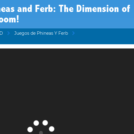
neas and Ferb: The Dimension of
oom!
XD
Juegos de Phineas Y Ferb