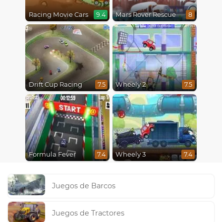
Racing Movie Cars
Mars Rover Rescue
9.4
8
Drift Cup Racing
Wheely 2
7.5
7.5
Formula Fever
Wheely 3
7.4
7.4
Juegos de Barcos
Juegos de Tractores