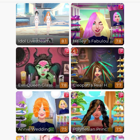
Idol Livestream: Doll Dress Up
Hailey´s Fabulous Hairstyle Challenge
8.1
7.8
Evil Queen Glass Skin Routine #Influencer
Cleopatra Real Haircuts
7.8
7.7
Annie Wedding Hairstyle
Polynesian Princess Real Haircuts
7.5
7.5