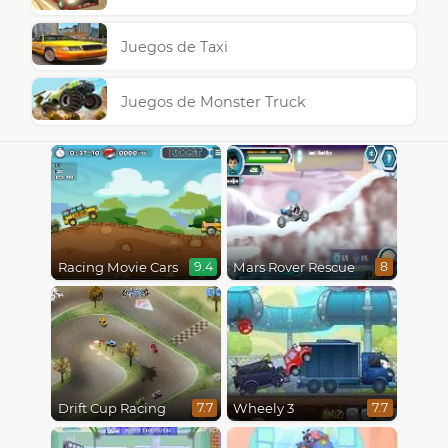
Juegos de Taxi
Juegos de Monster Truck
Racing Movie Cars
Mars Rover Rescue
9.4
8
Drift Cup Racing
Wheely 3
7.7
7.7