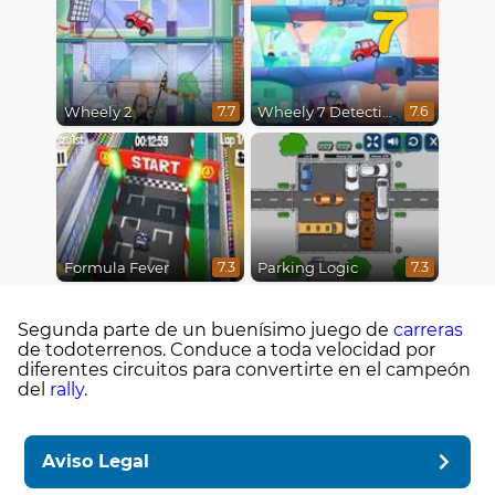
7
Wheely 2
Wheely 7 Detective
7.7
7.6
Formula Fever
Parking Logic
7.3
7.3
Segunda parte de un buenísimo juego de
carreras
de todoterrenos. Conduce a toda velocidad por
diferentes circuitos para convertirte en el campeón
del
rally
.
Aviso Legal