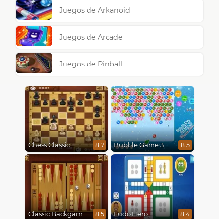
Juegos de Arkanoid
Juegos de Arcade
Juegos de Pinball
Chess Classic
Bubble Game 3 Christmas
8.7
8.5
Classic Backgammon
Ludo Hero
8.5
8.4