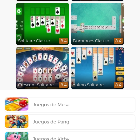
Solitaire Classic
Dominoes Classic
8.4
8.4
Crescent Solitaire
Yukon Solitaire
8.4
8.4
Juegos de Mesa
Juegos de Pang
Juegos de Kirby