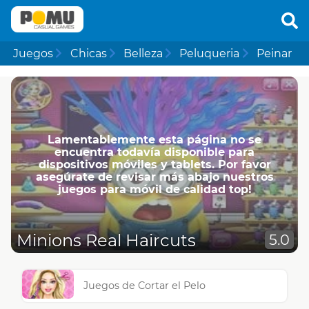
Juegos
Chicas
Belleza
Peluqueria
Peinar
Lamentablemente esta página no se
encuentra todavía disponible para
dispositivos móviles y tablets. Por favor
asegúrate de revisar más abajo nuestros
juegos para móvil de calidad top!
Minions Real Haircuts
5.0
Juegos de Cortar el Pelo