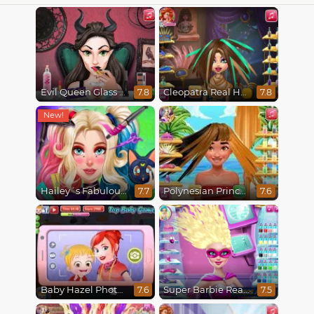
Evil Queen Glass Skin Routine #Influencer
Cleopatra Real Haircuts
7.8
7.8
Hailey´s Fabulous Hairstyle Challenge
Polynesian Princess Real Haircuts
7.7
7.6
Baby Hazel Photoshoot
Super Barbie Real Haircuts
7.6
7.5