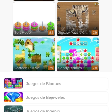
Sort Hoop
Jigsaw Puzzle Classic
8.1
7.9
Cartoon Puzzle
Candy Riddles
7.9
7.8
Juegos de Bloques
Juegos de Bejeweled
Juegos de Ingenio