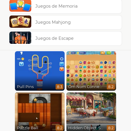
Juegos de Memoria
Juegos Mahjong
Juegos de Escape
Pull Pins
Om Nom Connect Classic
8.3
8.2
Puzzle Ball
Hidden Object: Street Of Secrets
8.2
8.2