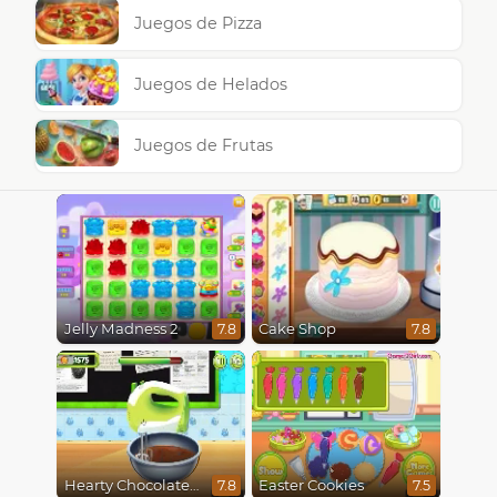
Juegos de Pizza
Juegos de Helados
Juegos de Frutas
Jelly Madness 2
Cake Shop
7.8
7.8
Hearty Chocolate Cake
Easter Cookies
7.8
7.5