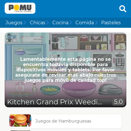
Juegos
Chicas
Cocina
Comida
Pasteles
Lamentablemente esta página no se
encuentra todavía disponible para
dispositivos móviles y tablets. Por favor
asegúrate de revisar más abajo nuestros
juegos para móvil de calidad top!
Kitchen Grand Prix Weeding
5.0
Juegos de Hamburguesas