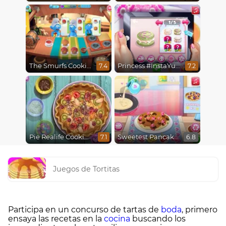
The Smurfs Cooking
Princess #InstaYuuum Macarons & Flowers
7.4
7.2
Pie Realife Cooking
Sweetest Pancake Challenge
7.1
6.8
Juegos de Tortitas
Participa en un concurso de tartas de
boda
, primero
ensaya las recetas en la
cocina
buscando los