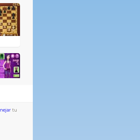
nejar
tu