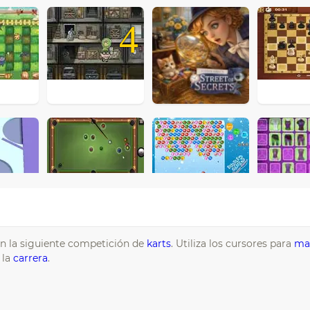
4
en la siguiente competición de
karts
. Utiliza los cursores para
ma
 la
carrera
.