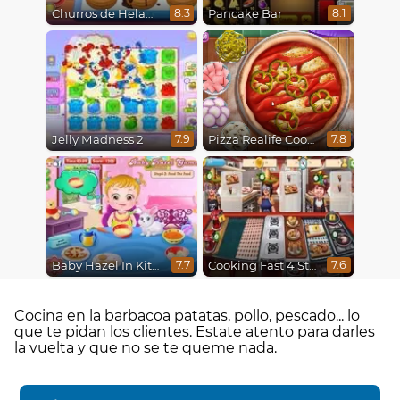
Churros de Helado
Pancake Bar
8.3
8.1
Jelly Madness 2
Pizza Realife Cooking
7.9
7.8
Baby Hazel In Kitchen
Cooking Fast 4 Steak
7.7
7.6
Cocina en la barbacoa patatas, pollo, pescado... lo
que te pidan los clientes. Estate atento para darles
la vuelta y que no se te queme nada.