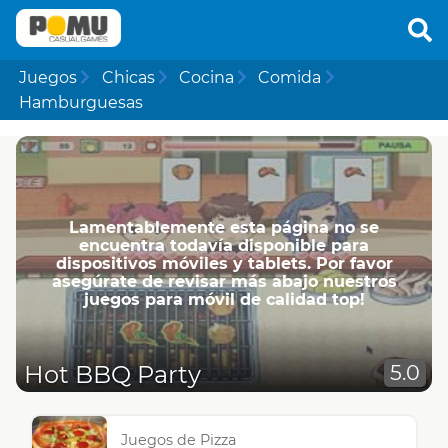
Juegos
Chicas
Cocina
Comida
Hamburguesas
Lamentablemente esta página no se
encuentra todavía disponible para
dispositivos móviles y tablets. Por favor
asegúrate de revisar más abajo nuestros
juegos para móvil de calidad top!
Hot BBQ Party
5.0
Juegos de Pizza