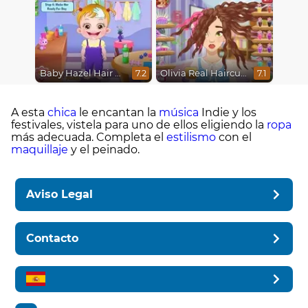
Baby Hazel Hair Care
Olivia Real Haircuts
7.2
7.1
A esta
chica
le encantan la
música
Indie y los
festivales, vistela para uno de ellos eligiendo la
ropa
más adecuada. Completa el
estilismo
con el
maquillaje
y el peinado.
Aviso Legal
Contacto