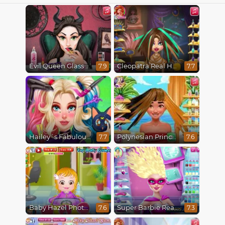
Evil Queen Glass Skin Routine #Influencer
Cleopatra Real Haircuts
7.9
7.7
Hailey´s Fabulous Hairstyle Challenge
Polynesian Princess Real Haircuts
7.7
7.6
Baby Hazel Photoshoot
Super Barbie Real Haircuts
7.6
7.3