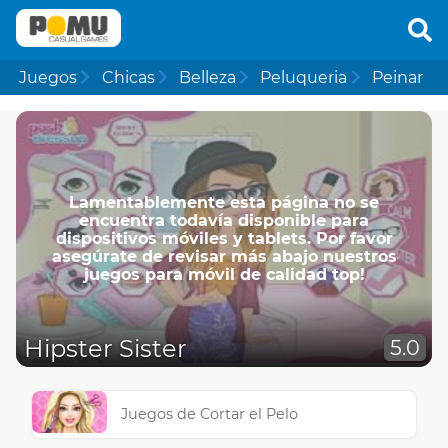
Juegos
Chicas
Belleza
Peluqueria
Peinar
Lamentablemente esta página no se
encuentra todavía disponible para
dispositivos móviles y tablets. Por favor
asegúrate de revisar más abajo nuestros
juegos para móvil de calidad top!
Hipster Sister
5.0
Juegos de Cortar el Pelo