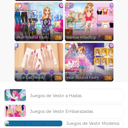
Year Round Fashionista Rapunzel
Barbie Roadtrip Adventure
7.8
7.6
Ellie Get Ready With Me 2
Year Round Fashionista Belle
7.6
7.6
Juegos de Vestir a Hadas
Juegos de Vestir Embarazadas
Juegos de Vestir Modelos