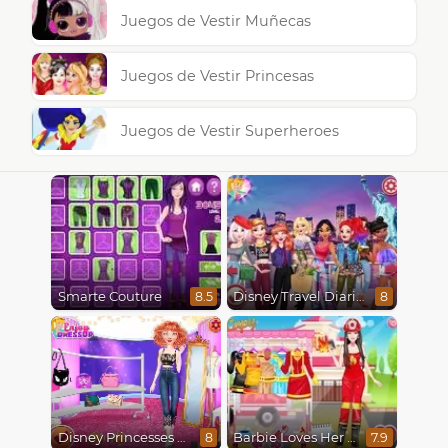
Juegos de Vestir Muñecas
Juegos de Vestir Princesas
Juegos de Vestir Superheroes
Smarte Couture
Disney Travel Diaries: City Break
8.5
8
Disney Princesses Runway Show
Barbie Loves Her Job
8
7.9