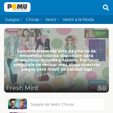
Juegos
Chicas
Vestir
Vestir a la Moda
Lamentablemente esta página no se
encuentra todavía disponible para
dispositivos móviles y tablets. Por favor
asegúrate de revisar más abajo nuestros
juegos para móvil de calidad top!
Fresh Mint
5.0
Juegos de Vestir Chicos