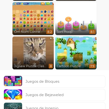
Om Nom Connect Classic
Sort Hoop
8.2
8.1
Jigsaw Puzzle Classic
Cartoon Puzzle
8
7.9
Juegos de Bloques
Juegos de Bejeweled
Juegos de Ingenio