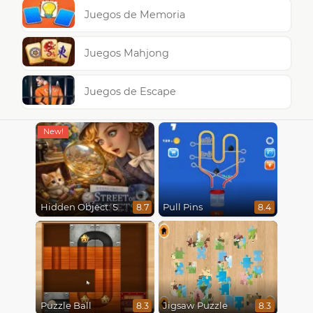
Juegos de Memoria
Juegos Mahjong
Juegos de Escape
Hidden Object: Street Of Secrets
Pull Pins
8.7
8.4
Puzzle Ball
Jigsaw Puzzle
8.3
8.3