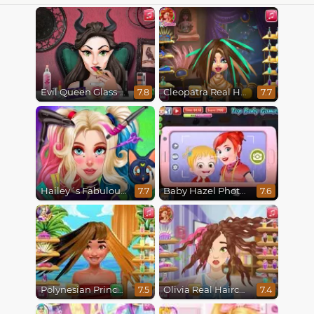
Evil Queen Glass Skin Routine #Influencer
Cleopatra Real Haircuts
7.8
7.7
Hailey´s Fabulous Hairstyle Challenge
Baby Hazel Photoshoot
7.7
7.6
Polynesian Princess Real Haircuts
Olivia Real Haircuts
7.5
7.4