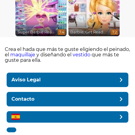
Super Barbie Real Haircuts
Barbie, Get Ready With Me
7.4
7.2
Crea el hada que más te guste eligiendo el peinado,
el
maquillaje
y diseñando el
vestido
que más te
guste para ella.
Aviso Legal
Contacto