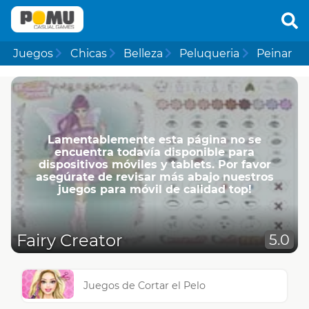
Juegos
Chicas
Belleza
Peluqueria
Peinar
Lamentablemente esta página no se
encuentra todavía disponible para
dispositivos móviles y tablets. Por favor
asegúrate de revisar más abajo nuestros
juegos para móvil de calidad top!
Fairy Creator
5.0
Juegos de Cortar el Pelo