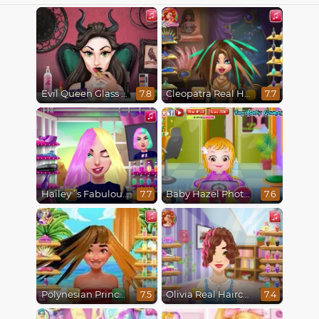
Evil Queen Glass Skin Routine #Influencer
Cleopatra Real Haircuts
7.8
7.7
Hailey´s Fabulous Hairstyle Challenge
Baby Hazel Photoshoot
7.7
7.6
Polynesian Princess Real Haircuts
Olivia Real Haircuts
7.5
7.4