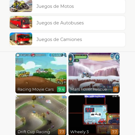
Juegos de Motos
Juegos de Autobuses
Juegos de Camiones
Racing Movie Cars
Mars Rover Rescue
9.4
8
Drift Cup Racing
Wheely 3
7.7
7.7