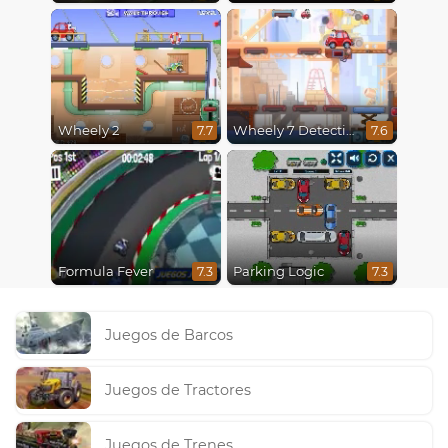
Wheely 2
Wheely 7 Detective
7.7
7.6
Formula Fever
Parking Logic
7.3
7.3
Juegos de Barcos
Juegos de Tractores
Juegos de Trenes