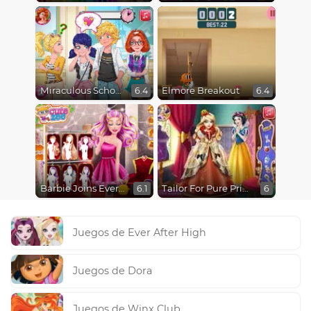
Miraculous School Kiss
Elmore Breakout
6.4
6.4
Barbie Joins Ever After High
Tailor For Pure Princess
6.1
6
Juegos de Ever After High
Juegos de Dora
Juegos de Winx Club