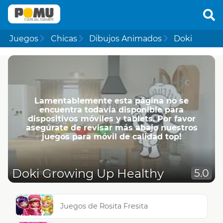
Juegos
Chicas
Dibujos Animados
Doki
Lamentablemente esta página no se
encuentra todavía disponible para
dispositivos móviles y tablets. Por favor
asegúrate de revisar más abajo nuestros
juegos para móvil de calidad top!
Doki Growing Up Healthy
5.0
Juegos de Rosita Fresita