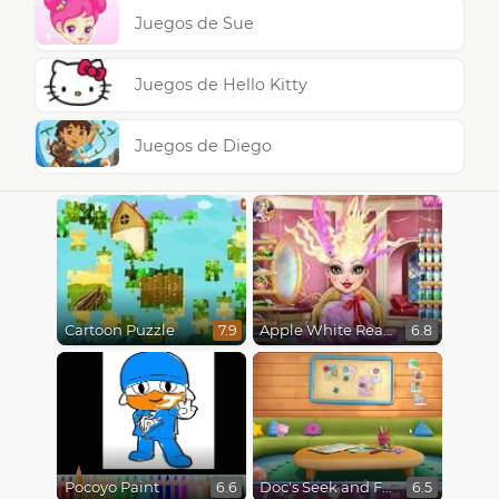
Juegos de Sue
Juegos de Hello Kitty
Juegos de Diego
Cartoon Puzzle
Apple White Real Haircuts
7.9
6.8
Pocoyo Paint
Doc's Seek and Find
6.6
6.5