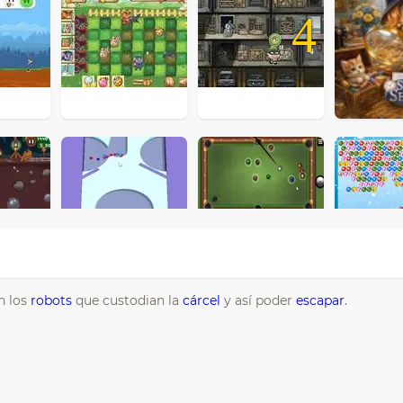
4
n los
robots
que custodian la
cárcel
y así poder
escapar
.