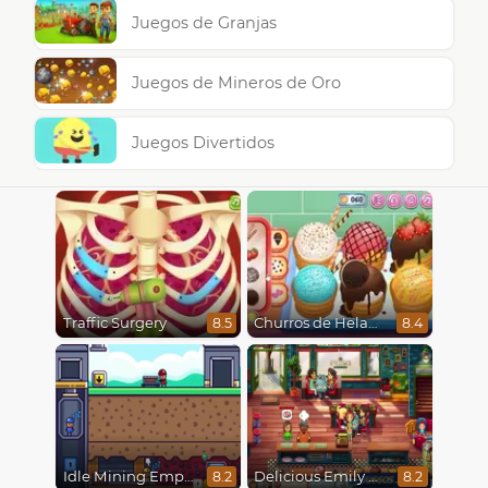
Juegos de Granjas
Juegos de Mineros de Oro
Juegos Divertidos
Traffic Surgery
Churros de Helado
8.5
8.4
Idle Mining Empire
Delicious Emily New Beginning
8.2
8.2