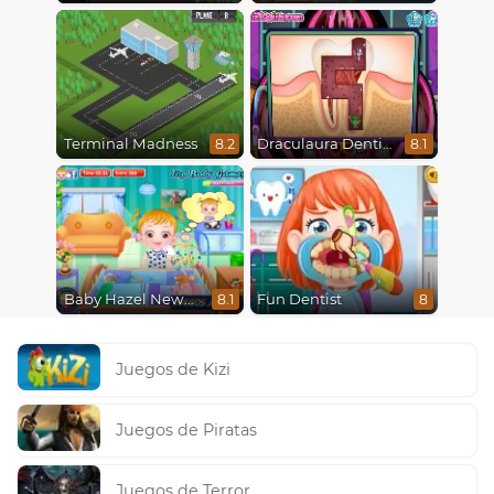
Terminal Madness
Draculaura Dentist
8.2
8.1
Baby Hazel Newborn Vaccination
Fun Dentist
8.1
8
Juegos de Kizi
Juegos de Piratas
Juegos de Terror