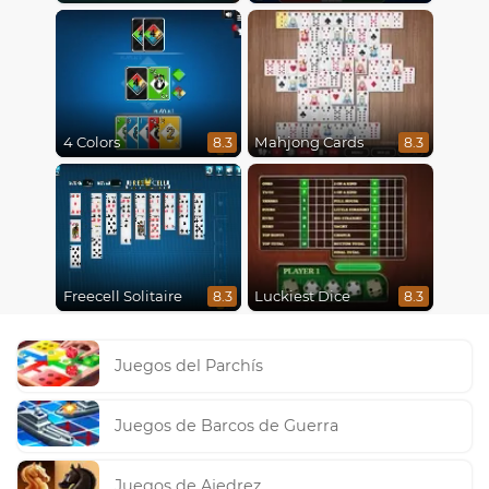
4 Colors
Mahjong Cards
8.3
8.3
Freecell Solitaire
Luckiest Dice
8.3
8.3
Juegos del Parchís
Juegos de Barcos de Guerra
Juegos de Ajedrez